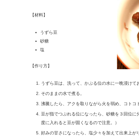
【材料】
うずら豆
砂糖
塩
【作り方】
うずら豆は、洗って、かぶる位の水に一晩浸けて
そのままの水で煮る。
沸騰したら、アクを取りながら火を弱め、コトコ
豆が指でつぶれる位になったら、砂糖を３回位に
度に入れると豆が固くなるので注意。）
好みの甘さになったら、塩少々を加えて出来上が