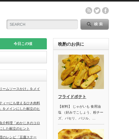
今日この頃
晩酌のお供に
リームソースかけ」をメイ
フライドポテト
ティーにも使えるひき肉料
【材料】 じゃがいも 食用油
」をメインにした献立のヒ
塩 （好みでこしょう、粉チー
ズ、パセリ、バジル、…
魚介料理「めかじきのコロ
にした献立のヒント
理のレシピ「豆腐ステー