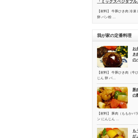
「ミックスベジタブル
【材料】 牛豚ひき肉 冷凍
卵 パン粉 …
我が家の定番料理
お
き
の
【材料】 牛豚ひき肉（牛ひ
じん 卵 パ…
豚
の
【材料】 豚肉（ももかバラ
ン にんじん …
も
が