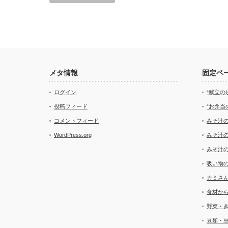
メタ情報
固定ペ
ログイン
“献立の
投稿フィード
“お弁当
コメントフィード
みそ汁
WordPress.org
みそ汁
みそ汁
吸い物
カミさ
食材か
野菜・
豆類・