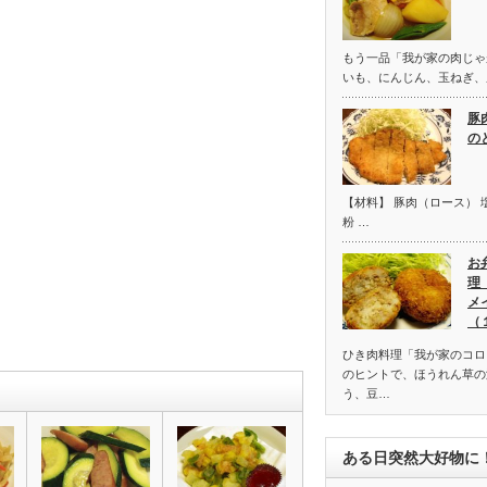
もう一品「我が家の肉じゃ
いも、にんじん、玉ねぎ、
豚
の
【材料】 豚肉（ロース） 塩
粉 …
お
理
メ
（
ひき肉料理「我が家のコロ
のヒントで、ほうれん草の
う、豆…
ある日突然大好物に