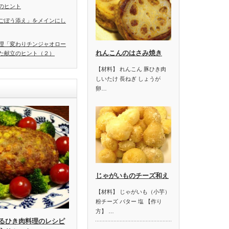
のヒント
ごぼう添え」をメインにし
理「変わりチンジャオロー
れんこんのはさみ焼き
た献立のヒント（２）
【材料】 れんこん 豚ひき肉
しいたけ 長ねぎ しょうが
卵…
じゃがいものチーズ和え
【材料】 じゃがいも（小芋）
粉チーズ バター 塩 【作り
方】 …
るひき肉料理のレシピ