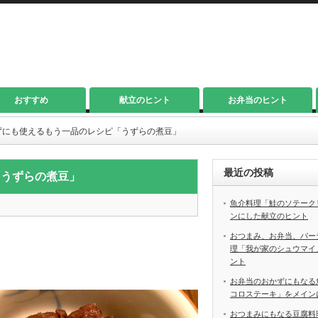
おすすめ
献立のヒント
お弁当のヒント
ずにも使えるもう一品のレシピ「うずらの煮豆」
最近の投稿
「うずらの煮豆」
魚介料理「鮭のソテーク
ンにした献立のヒント
おつまみ、お弁当、パー
理「我が家のシュウマイ
ント
お弁当のおかずにもなる
コロステーキ」をメイン
おつまみにもなる豆腐料