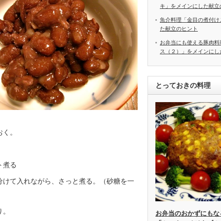
キ」をメインにした献立
魚介料理「金目の煮付け
た献立のヒント
お弁当にも使える豚肉料
ス（２）」をメインにし
とっておきの料理
おく。
ト煮る
分けて入れながら、さっと煮る。（砂糖を一
り。
お弁当のおかずにもな