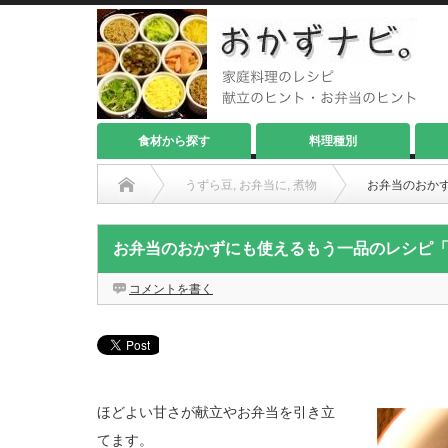
食材から探す
料理種別
うずら豆
,
お弁当に
,
煮物
お弁当のおか
お弁当のおかずにも使えるもう一品のレシピ
コメントを書く
ほどよい甘さが献立やお弁当を引き立
てます。