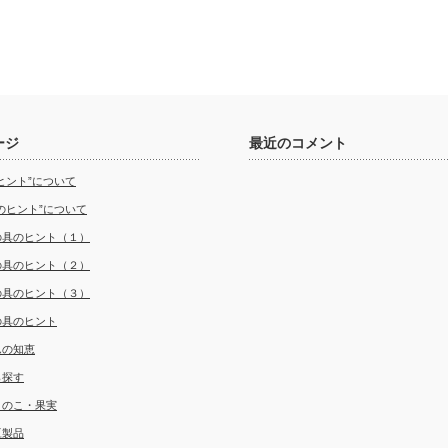
ージ
最近のコメント
ヒント”について
のヒント”について
の具のヒント（１）
の具のヒント（２）
の具のヒント（３）
の具のヒント
んの知恵
ら探す
きのこ・果実
豆製品