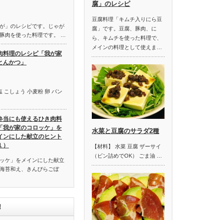
腐」のレシピ
豆腐料理「キムチ入りにら豆
が」のレシピです。じゃが
腐」です。豆腐、豚肉、に
豚肉を使った料理です。 …
ら、キムチを使った料理で、
メインの料理として使えま…
肉料理のレシピ「我が家
とんかつ」
 こしょう 小麦粉 卵 パン
弁当にも使えるひき肉料
「我が家のコロッケ」を
水菜と豆腐のサラダ2種
インにした献立のヒント
１）
【材料】 水菜 豆腐 ザーサイ
（ビン詰めでOK） ごま油 …
ッケ」をメインにした献立
海苔和え、きんぴらごぼ
！