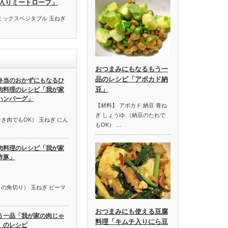
入りミートローフ」
ミックスベジタブル 玉ねぎ
おつまみにもなるもう一
品のレシピ「アボカド納
弁当のおかずにもなるひ
豆」
肉料理のレシピ「我が家
ハンバーグ」
【材料】 アボカド 納豆 青ね
ぎ しょうゆ （納豆のたれで
き肉でもOK） 玉ねぎ にん
もOK） …
肉料理のレシピ「我が家
酢豚」
の角切り） 玉ねぎ ピーマ
おつまみにも使える豆腐
う一品「我が家の肉じゃ
料理「キムチ入りにら豆
」のレシピ