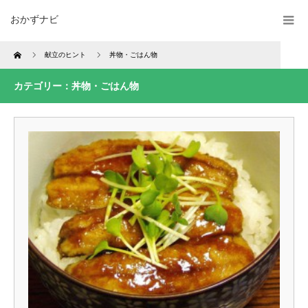
おかずナビ
Home
献立のヒント
丼物・ごはん物
カテゴリー：丼物・ごはん物