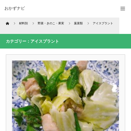
おかずナビ
Home
材料別
野菜・きのこ・果実
葉菜類
アイスプラント
カテゴリー：アイスプラント