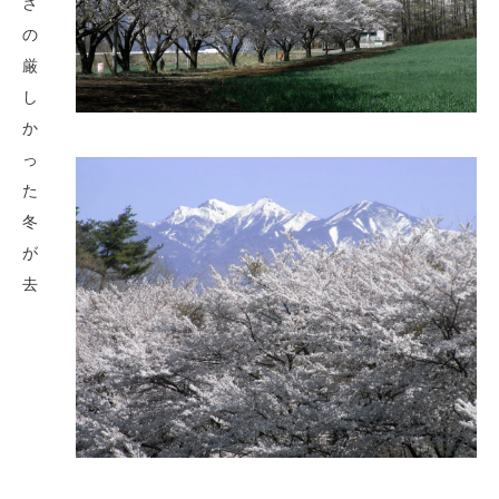
さ
の
厳
し
か
っ
た
冬
が
去