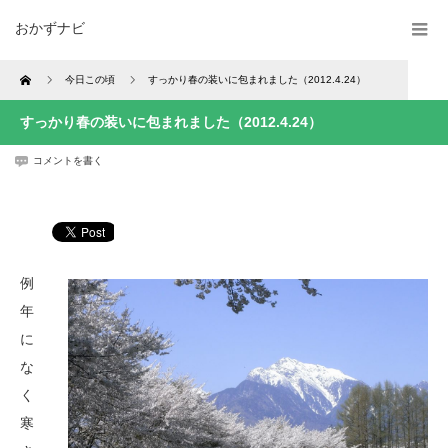
おかずナビ
Home
今日この頃
すっかり春の装いに包まれました（2012.4.24）
すっかり春の装いに包まれました（2012.4.24）
コメントを書く
例
年
に
な
く
寒