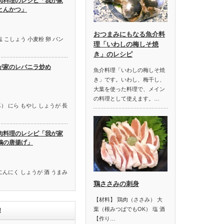
肉料理のレシピ「我が家
とんかつ」
おつまみにもなる魚介料
 こしょう 小麦粉 卵 パン
理「いわしの梅しそ焼
き」のレシピ
が家のレバニラ炒め
魚介料理「いわしの梅しそ焼
き」です。いわし、梅干し、
大葉を使った料理で、メイン
の料理として使えます。…
） にら もやし しょうが 長
肉料理のレシピ「我が家
鶏の唐揚げ」
にんにく しょうが 酒 うまみ
鶏ささみの刺身
【材料】 鶏肉（ささみ） 大
葉（根みつばでもOK） 塩 酒
！
【作り…