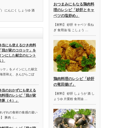
おつまみにもなる鶏肉料
理のレシピ「砂肝とキャ
） にんにく しょうゆ 酒
ベツの塩炒め」
【材料】 砂肝 キャベツ 長ね
ぎ 食用油 塩 こしょう …
弁当にも使えるひき肉料
「我が家のコロッケ」を
インにした献立のヒント
１）
ッケ」をメインにした献立
海苔和え、きんぴらごぼ
鶏肉料理のレシピ「砂肝
の竜田揚げ」
弁当のおかずにも使える
【材料】 砂肝 しょうが 酒 し
肉料理のレシピ「我が家
ょうゆ 片栗粉 食用油 …
酢豚（４）」
れぞれの食材の食感の違い
】 豚肉（…