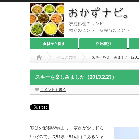
食材から探す
料理種別
今日この頃
スキーを楽しみました（2013.
スキーを楽しみました（2013.2.23）
コメントを書く
寒波の影響が弱まり、寒さが少し和ら
いだので、長野県・野辺山にあるシャ