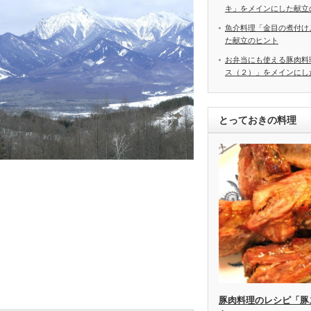
キ」をメインにした献立
魚介料理「金目の煮付け
た献立のヒント
お弁当にも使える豚肉料
ス（２）」をメインにし
とっておきの料理
豚肉料理のレシピ「豚