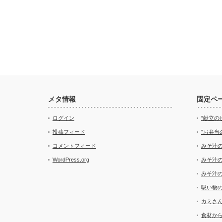
メタ情報
固定ペ
ログイン
“献立の
投稿フィード
“お弁当
コメントフィード
みそ汁
WordPress.org
みそ汁
みそ汁
吸い物
カミさ
食材か