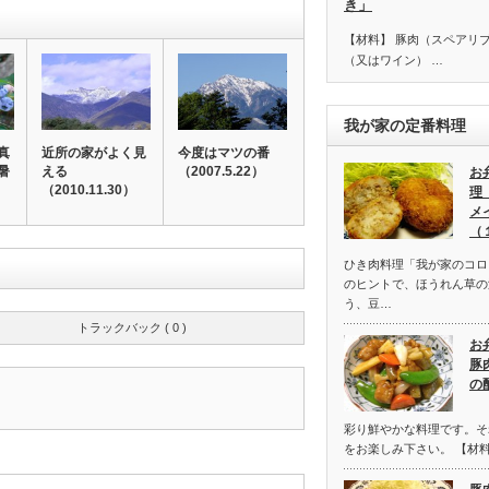
き」
【材料】 豚肉（スペアリブ
（又はワイン） …
我が家の定番料理
真
近所の家がよく見
今度はマツの番
暑
える
（2007.5.22）
お
）
（2010.11.30）
理
メ
（
ひき肉料理「我が家のコロ
のヒントで、ほうれん草の
う、豆…
トラックバック ( 0 )
お
豚
の
彩り鮮やかな料理です。そ
をお楽しみ下さい。 【材料