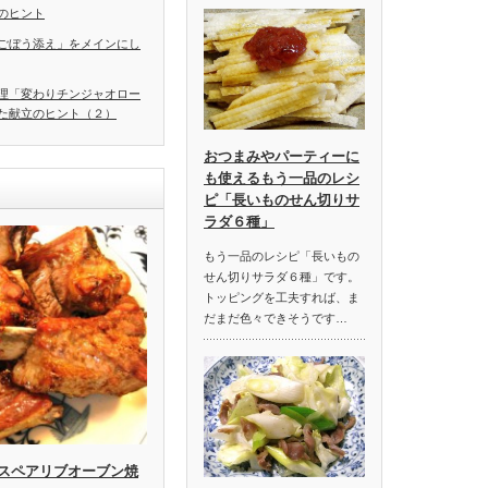
のヒント
ごぼう添え」をメインにし
理「変わりチンジャオロー
た献立のヒント（２）
おつまみやパーティーに
も使えるもう一品のレシ
ピ「長いものせん切りサ
ラダ６種」
もう一品のレシピ「長いもの
せん切りサラダ６種」です。
トッピングを工夫すれば、ま
だまだ色々できそうです…
スペアリブオーブン焼