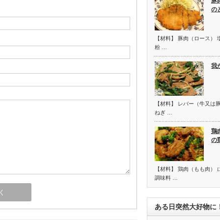
豚
の
【材料】 豚肉（ロース） 塩
粉 …
我
【材料】 レバー（牛又は豚
ねぎ …
鶏
の
【材料】 鶏肉（もも肉） 
調味料 …
ある日突然大好物に