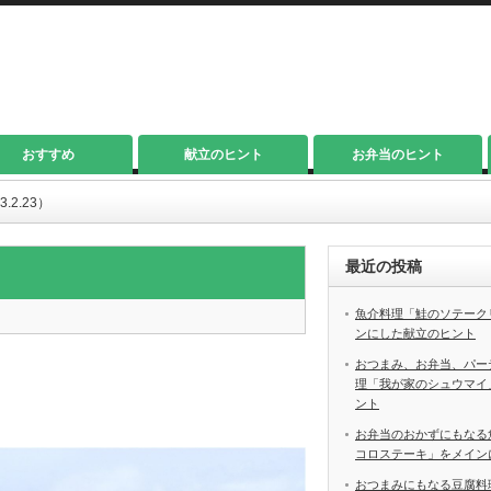
おすすめ
献立のヒント
お弁当のヒント
2.23）
最近の投稿
魚介料理「鮭のソテーク
ンにした献立のヒント
おつまみ、お弁当、パー
理「我が家のシュウマイ
ント
お弁当のおかずにもなる
コロステーキ」をメイン
おつまみにもなる豆腐料