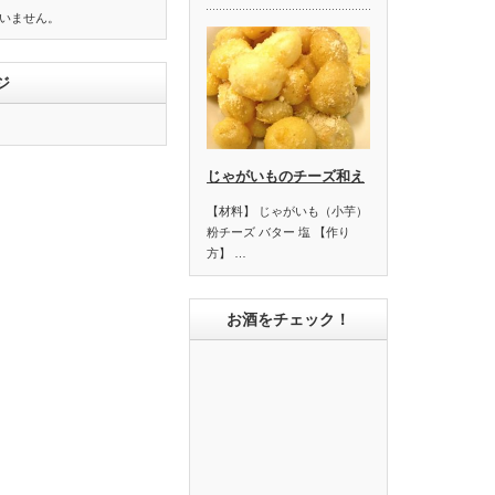
いません。
ジ
じゃがいものチーズ和え
【材料】 じゃがいも（小芋）
粉チーズ バター 塩 【作り
方】 …
お酒をチェック！