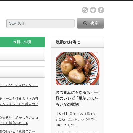
今日この頃
晩酌のお供に
リームソースかけ」をメイ
おつまみにもなるもう一
品のレシピ「里芋とほた
ティーにも使えるひき肉料
」をメインにした献立のヒ
るいかの煮物」
【材料】 里芋（ 冷凍里芋で
魚介料理「めかじきのコロ
もOK） ほたるいか（生でも
にした献立のヒント
OK） だし汁 …
理のレシピ「豆腐ステー