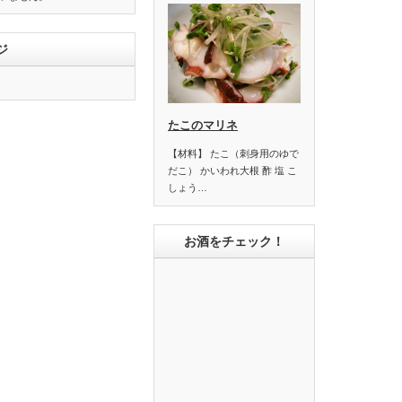
ジ
たこのマリネ
【材料】 たこ（刺身用のゆで
だこ） かいわれ大根 酢 塩 こ
しょう…
お酒をチェック！