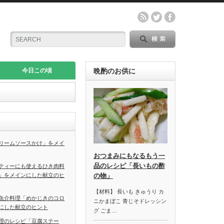
今日この頃
晩酌のお供に
リームソースかけ」をメイ
おつまみにもなるもう一
品のレシピ「長いもの酢
ティーにも使えるひき肉料
」をメインにした献立のヒ
の物」
【材料】 長いも きゅうり カ
魚介料理「めかじきのコロ
ニかまぼこ 青じそドレッシン
にした献立のヒント
グ ごま…
理のレシピ「豆腐ステー