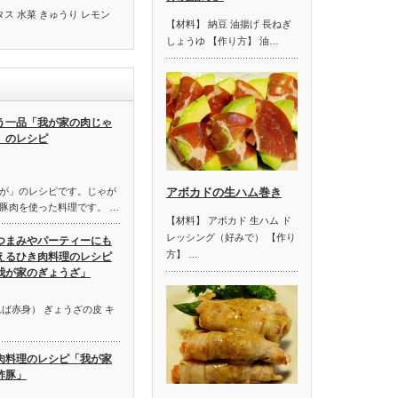
タス 水菜 きゅうり レモン
【材料】 納豆 油揚げ 長ねぎ
しょうゆ 【作り方】 油…
う一品「我が家の肉じゃ
」のレシピ
が」のレシピです。じゃが
アボカドの生ハム巻き
豚肉を使った料理です。 …
【材料】 アボカド 生ハム ド
レッシング（好みで） 【作り
つまみやパーティーにも
方】 …
えるひき肉料理のレシピ
我が家のぎょうざ」
ば赤身） ぎょうざの皮 キ
肉料理のレシピ「我が家
酢豚」