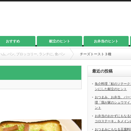
おすすめ
献立のヒント
お弁当のヒント
ハム
,
パン
,
ブロッコリー
,
ランチに
,
食パン
チーズトースト３種
最近の投稿
魚介料理「鮭のソテーク
ンにした献立のヒント
おつまみ、お弁当、パー
理「我が家のシュウマイ
ント
お弁当のおかずにもなる
コロステーキ」をメイン
おつまみにもなる豆腐料