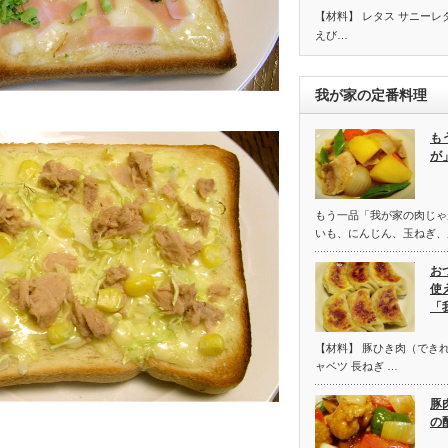
【材料】 レタス サニーレ
えび…
我が家の定番料理
も
が
もう一品「我が家の肉じゃ
いも、にんじん、玉ねぎ、
お
使
「
【材料】 豚ひき肉（できれ
ャベツ 長ねぎ …
豚
の