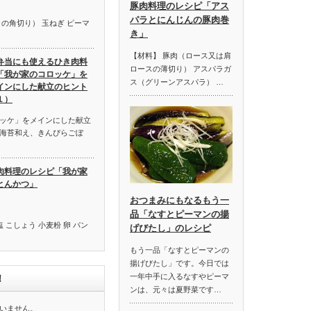
豚肉料理のレシピ「アス
パラとにんじんの豚肉巻
の角切り） 玉ねぎ ピーマ
き」
【材料】 豚肉（ロース又は肩
弁当にも使えるひき肉料
ロースの薄切り） アスパラガ
「我が家のコロッケ」を
ス（グリーンアスパラ） …
インにした献立のヒント
１）
ッケ」をメインにした献立
海苔和え、きんぴらごぼ
肉料理のレシピ「我が家
とんかつ」
おつまみにもなるもう一
品「なすとピーマンの揚
 こしょう 小麦粉 卵 パン
げびたし」のレシピ
もう一品「なすとピーマンの
揚げびたし」です。今日では
一年中手に入るなすやピーマ
！
ンは、元々は夏野菜です…
いません。