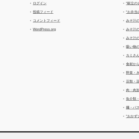
ログイン
“献立の
投稿フィード
“お弁当
コメントフィード
みそ汁
WordPress.org
みそ汁
みそ汁
吸い物
カミさ
食材か
野菜・
豆類・
肉・肉
魚介類
麺・パ
“おかず