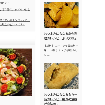
のヒント
ごぼう添え」をメインにし
理「変わりチンジャオロー
た献立のヒント（２）
おつまみにもなる魚介料
理のレシピ「ぶり大根」
【材料】 ぶり（アラ又は切り
身） 大根 しょうが 砂糖 みり
ん …
おつまみにもなるもう一
品のレシピ「納豆の油揚
げ袋詰め」