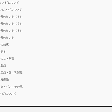
ヒント”について
のヒント”について
の具のヒント（１）
の具のヒント（２）
の具のヒント（３）
の具のヒント
んの知恵
ら探す
きのこ・果実
豆製品
加工品・卵・乳製品
・海産物
スタ・パン・その他
ナビ”について