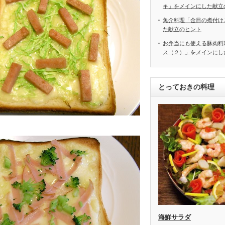
キ」をメインにした献立
魚介料理「金目の煮付け
た献立のヒント
お弁当にも使える豚肉料
ス（２）」をメインにし
とっておきの料理
海鮮サラダ