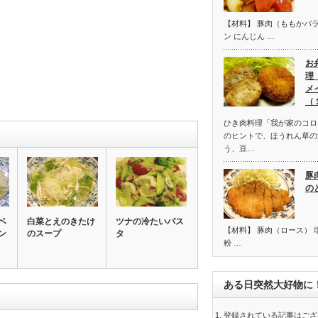
【材料】 豚肉（ももかバラ
ン にんじん …
お
理
メ
（
ひき肉料理「我が家のコロ
のヒントで、ほうれん草の
う、豆…
豚
の
ベ
白菜とえのきたけ
ツナの冷たいパス
【材料】 豚肉（ロース） 塩
ン
のスープ
タ
粉 …
ある日突然大好物に
登録されている記事はござ