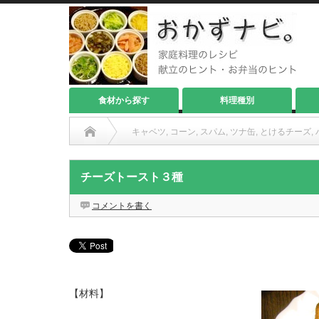
食材から探す
料理種別
キャベツ
,
コーン
,
スパム
,
ツナ缶
,
とけるチーズ
,
チーズトースト３種
コメントを書く
【材料】