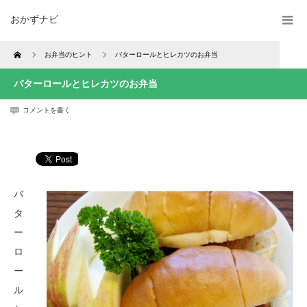
おかずナビ
Home
お弁当のヒント
バターロールとヒレカツのお弁当
バターロールとヒレカツのお弁当
コメントを書く
バ
タ
ー
ロ
ー
ル