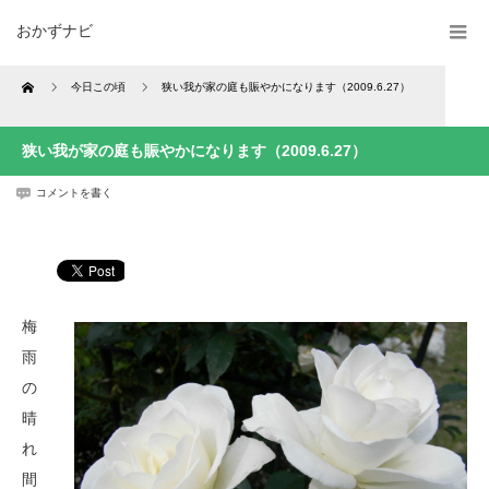
おかずナビ
Home
今日この頃
狭い我が家の庭も賑やかになります（2009.6.27）
狭い我が家の庭も賑やかになります（2009.6.27）
コメントを書く
梅
雨
の
晴
れ
間