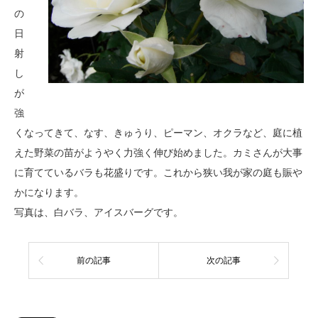
の
日
射
し
が
強
くなってきて、なす、きゅうり、ピーマン、オクラなど、庭に植
えた野菜の苗がようやく力強く伸び始めました。カミさんが大事
に育てているバラも花盛りです。これから狭い我が家の庭も賑や
かになります。
写真は、白バラ、アイスバーグです。
前の記事
次の記事