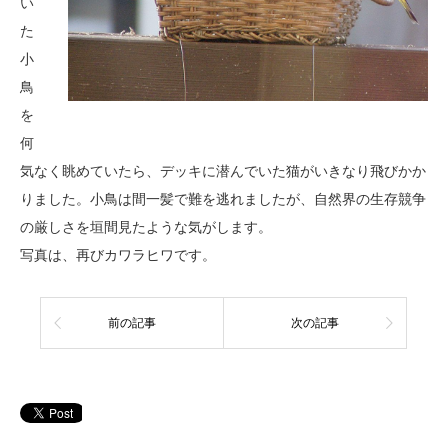
い
た
小
鳥
を
何
気なく眺めていたら、デッキに潜んでいた猫がいきなり飛びかか
りました。小鳥は間一髪で難を逃れましたが、自然界の生存競争
の厳しさを垣間見たような気がします。
写真は、再びカワラヒワです。
前の記事
次の記事