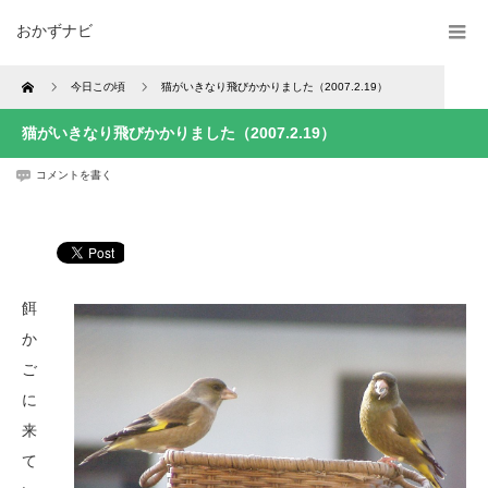
おかずナビ
Home
今日この頃
猫がいきなり飛びかかりました（2007.2.19）
猫がいきなり飛びかかりました（2007.2.19）
コメントを書く
餌
か
ご
に
来
て