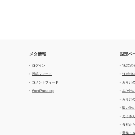
メタ情報
固定ペ
ログイン
“献立の
投稿フィード
“お弁当
コメントフィード
みそ汁
WordPress.org
みそ汁
みそ汁
吸い物
カミさ
食材か
野菜・