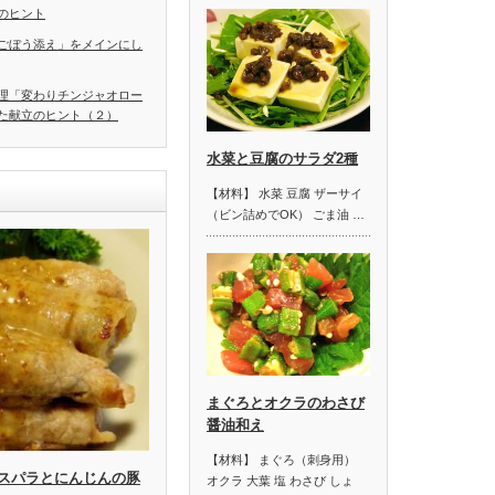
のヒント
ごぼう添え」をメインにし
理「変わりチンジャオロー
た献立のヒント（２）
水菜と豆腐のサラダ2種
【材料】 水菜 豆腐 ザーサイ
（ビン詰めでOK） ごま油 …
まぐろとオクラのわさび
醤油和え
【材料】 まぐろ（刺身用）
スパラとにんじんの豚
オクラ 大葉 塩 わさび しょ