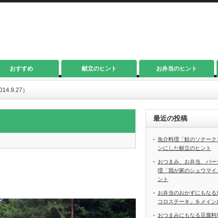
おすすめ
献立のヒント
お弁当のヒント
4.9.27）
最近の投稿
魚介料理「鮭のソテーク
ンにした献立のヒント
おつまみ、お弁当、パー
理「我が家のシュウマイ
ント
お弁当のおかずにもなる
コロステーキ」をメイン
おつまみにもなる豆腐料