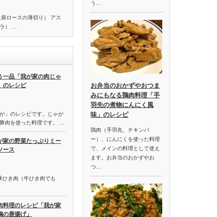
う…
は肩ロースの薄切り） アス
ラ） …
う一品「我が家の肉じゃ
」のレシピ
お弁当のおかずやおつま
みにもなる鶏肉料理「手
羽先の煮物にんにく風
が」のレシピです。じゃが
味」のレシピ
豚肉を使った料理です。 …
鶏肉（手羽先、チキンバ
ー）、にんにくを使った料理
が家の野菜たっぷりミー
で、メインの料理として使え
ソース
ます。お弁当のおかずやお
つ…
牛豚ひき肉（牛ひき肉でも
肉料理のレシピ「我が家
鶏の唐揚げ」