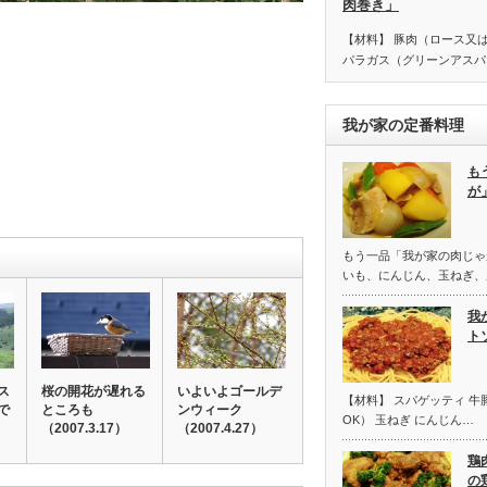
肉巻き」
【材料】 豚肉（ロース又
パラガス（グリーンアスパ
我が家の定番料理
も
が
もう一品「我が家の肉じゃ
いも、にんじん、玉ねぎ、
我
ト
ス
桜の開花が遅れる
いよいよゴールデ
【材料】 スパゲッティ 
で
ところも
ンウィーク
OK） 玉ねぎ にんじん…
）
（2007.3.17）
（2007.4.27）
鶏
の