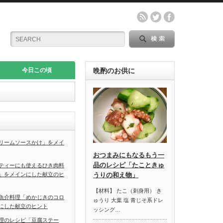
今日この頃
晩酌のお供に
リームソースかけ」をメイ
おつまみにもなるもう一
品のレシピ「たこときゅ
ティーにも使えるひき肉料
」をメインにした献立のヒ
うりの和え物」
【材料】 たこ（刺身用） き
魚介料理「めかじきのコロ
ゅうり 大葉 塩 青じそ系ドレ
にした献立のヒント
ッシング…
理のレシピ「豆腐ステー