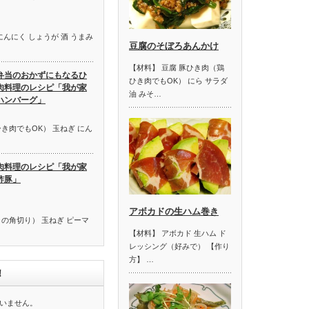
にんにく しょうが 酒 うまみ
豆腐のそぼろあんかけ
【材料】 豆腐 豚ひき肉（鶏
弁当のおかずにもなるひ
ひき肉でもOK） にら サラダ
肉料理のレシピ「我が家
油 みそ…
ハンバーグ」
き肉でもOK） 玉ねぎ にん
肉料理のレシピ「我が家
酢豚」
アボカドの生ハム巻き
の角切り） 玉ねぎ ピーマ
【材料】 アボカド 生ハム ド
レッシング（好みで） 【作り
方】 …
！
いません。