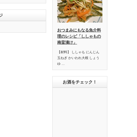
ジ
おつまみにもなる魚介料
理のレシピ「ししゃもの
南蛮漬け」
【材料】 ししゃも にんじん
玉ねぎ かいわれ大根 しょう
ゆ …
お酒をチェック！