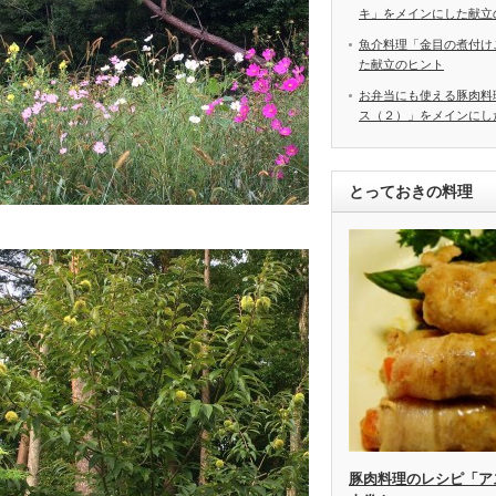
キ」をメインにした献立
魚介料理「金目の煮付け
た献立のヒント
お弁当にも使える豚肉料
ス（２）」をメインにし
とっておきの料理
豚肉料理のレシピ「ア