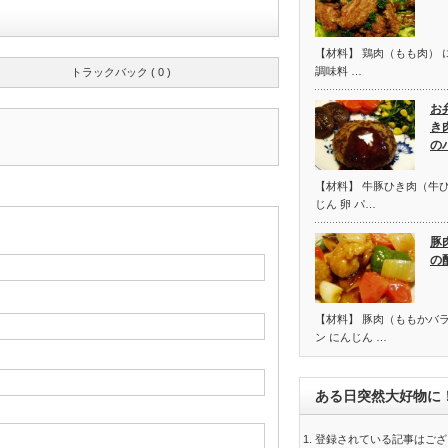
【材料】 鶏肉（もも肉） 
調味料 …
トラックバック ( 0 )
お
き
の
【材料】 牛豚ひき肉（牛ひ
じん 卵 パ…
豚
の
【材料】 豚肉（ももかバラ
ン にんじん …
ある日突然大好物に
登録されている記事はござ