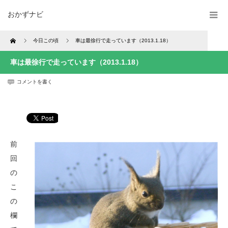
おかずナビ
Home
今日この頃
車は最徐行で走っています（2013.1.18）
車は最徐行で走っています（2013.1.18）
コメントを書く
前
回
の
こ
の
欄