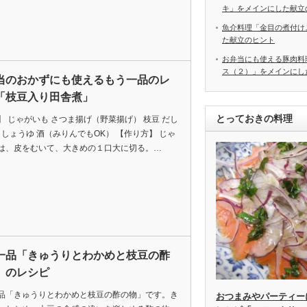
キ」をメインにした献立
魚介料理「金目の煮付け
た献立のヒント
お弁当にも使える豚肉料
ス（２）」をメインにし
当のおかずにも使えるもう一品のレ
「枝豆入り田舎煮」
とっておきの料理
】 じゃがいも さつま揚げ（野菜揚げ） 枝豆 だし
糖 しょうゆ 酒（みりんでもOK） 【作り方】 じゃ
は、皮をむいて、大きめの１口大に切る。…
一品「きゅうりとわかめと枝豆の酢
」のレシピ
品「きゅうりとわかめと枝豆の酢の物」です。き
おつまみやパーティー