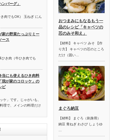
ハンバーグ」
き肉でもOK） 玉ねぎ にん
おつまみにもなるもう一
品のレシピ「キャベツの
芯のみそ和え」
が家の野菜たっぷりミー
ソース
【材料】 キャベツ みそ 【作
り方】 キャベツの芯のところ
だけ（固い…
牛豚ひき肉（牛ひき肉でも
弁当にも使えるひき肉料
「我が家のコロッケ」の
シピ
ッケ」です。じゃがいも、
料理で、メインの料理だけ
まぐろ納豆
【材料】 まぐろ（刺身用）
納豆 青ねぎ わさび しょうゆ
！
…