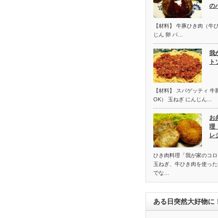
の
【材料】 牛豚ひき肉（牛ひ
じん 卵 パ…
我
ト
【材料】 スパゲッティ 
OK） 玉ねぎ にんじん…
お
理
レ
ひき肉料理「我が家のコロ
玉ねぎ、牛ひき肉を使った
でな…
ある日突然大好物に