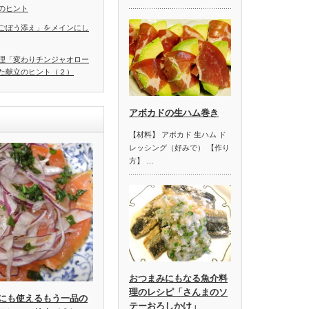
のヒント
ごぼう添え」をメインにし
理「変わりチンジャオロー
た献立のヒント（２）
アボカドの生ハム巻き
【材料】 アボカド 生ハム ド
レッシング（好みで） 【作り
方】 …
おつまみにもなる魚介料
理のレシピ「さんまのソ
にも使えるもう一品の
テーおろしかけ」