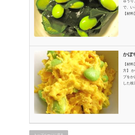
ゅうり
で、い
【材料
かぼ
【材料
方】 
プをか
した枝
トップページに戻る