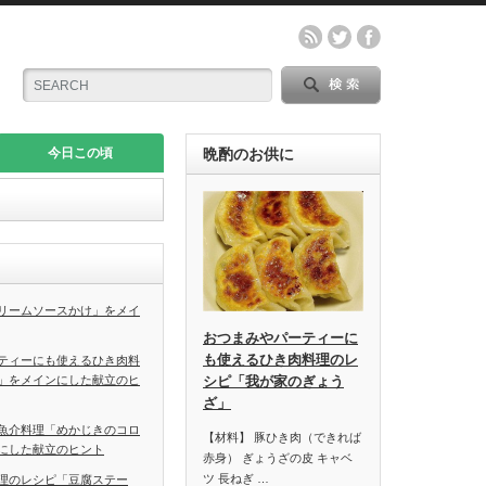
今日この頃
晩酌のお供に
リームソースかけ」をメイ
おつまみやパーティーに
も使えるひき肉料理のレ
ティーにも使えるひき肉料
」をメインにした献立のヒ
シピ「我が家のぎょう
ざ」
魚介料理「めかじきのコロ
【材料】 豚ひき肉（できれば
にした献立のヒント
赤身） ぎょうざの皮 キャベ
ツ 長ねぎ …
理のレシピ「豆腐ステー