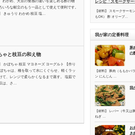
、わかめ、大豆の食感の違いを楽しめる酢の物
レシピ「スモークサー
ろいろな献立のもう一品として使えて便利です。
【材料】 スモークサーモ
】 きゅうり わかめ 枝豆 塩…
もOK） 酢 オリーブ…
我が家の定番料理
豚
の
ちゃと枝豆の和え物
】 かぼちゃ 枝豆 マヨネーズ ヨーグルト 【作り
かぼちゃは、種を取って水にくぐらせ、軽くラッ
【材料】 豚肉（ももかバラ
ン にんじん …
けて、レンジで柔らかくなるまで蒸す。 塩茹で
豆は、さ…
我
【材料】 レバー（牛又は豚
ねぎ …
お
き