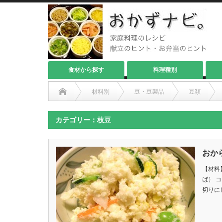
食材から探す
料理種別
材料別
豆・豆製品
豆類
カテゴリー：枝豆
おか
【材料
ば） 
切りに