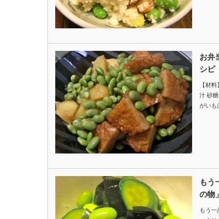
お弁
シピ
【材料
汁 砂
がいも
もう
の物
もう一