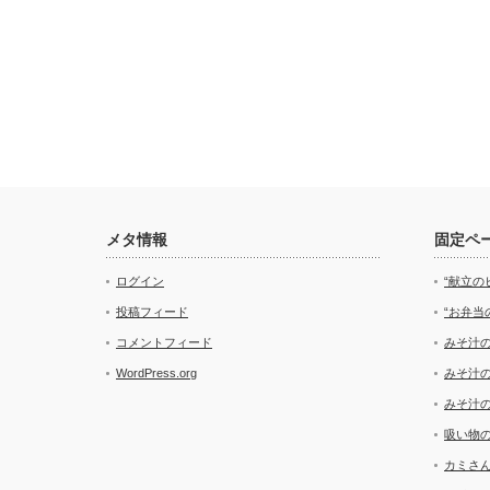
メタ情報
固定ペ
ログイン
“献立の
投稿フィード
“お弁当
コメントフィード
みそ汁
WordPress.org
みそ汁
みそ汁
吸い物
カミさ