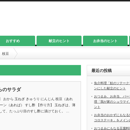
おすすめ
献立のヒント
お弁当のヒント
枝豆
最近の投稿
魚介料理「鮭のソテーク
ンにした献立のヒント
らのサラダ
おつまみ、お弁当、パー
】 おから 玉ねぎ きゅうり にんじん 枝豆（あれ
理「我が家のシュウマイ
コーン（あれば） すし酢 【作り方】 玉ねぎは、薄
ント
して、たっぷり目のすし酢に漬けておく。 …
お弁当のおかずにもなる
コロステーキ」をメイン
おつまみにもなる豆腐料