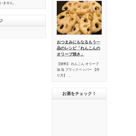
いません。
ジ
おつまみにもなるもう一
品のレシピ「れんこんの
オリーブ焼き」
【材料】 れんこん オリーブ
油 塩 ブラックペッパー 【作
り方】 …
お酒をチェック！