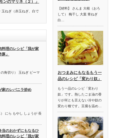
モンのマリネ（２）」
【材料】 さんま 大根（おろ
ン 玉ねぎ（赤玉ねぎ、白で
して） 梅干し 大葉 青ねぎ
白…
肉料理のレシピ「我が家
酢豚」
おつまみにもなるもう一
の角切り） 玉ねぎ ピーマ
品のレシピ「変わり奴」
もう一品のレシピ「変わり
が家のレバニラ炒め
奴」です。熱したごま油の香
りが何とも言えない冷や奴の
変わり種です。豆腐を温め…
） にら もやし しょうが 長
弁当のおかずにもなるひ
肉料理のレシピ「我が家