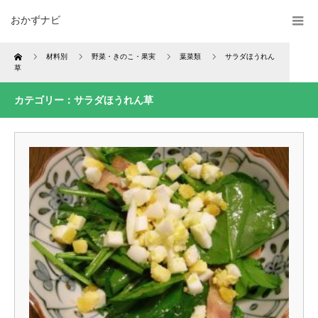
おかずナビ
Home
材料別
野菜・きのこ・果実
葉菜類
サラダほうれん
草
カテゴリー：サラダほうれん草