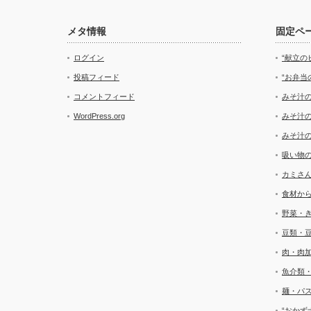
メタ情報
固定ペ
ログイン
“献立の
投稿フィード
“お弁当
コメントフィード
みそ汁
WordPress.org
みそ汁
みそ汁
吸い物
カミさ
食材か
野菜・
豆類・
肉・肉
魚介類
麺・パ
“おかず