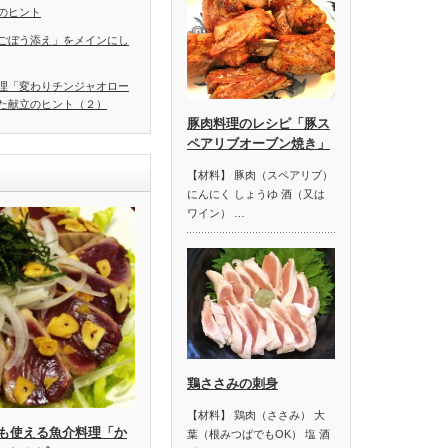
のヒント
ごぼう添え」をメインにし
理「変わりチンジャオロー
た献立のヒント（２）
豚肉料理のレシピ「豚ス
ペアリブオーブン焼き」
【材料】 豚肉（スペアリブ）
にんにく しょうゆ 酒（又は
ワイン） …
鶏ささみの刺身
【材料】 鶏肉（ささみ） 大
も使える魚介料理「か
葉（根みつばでもOK） 塩 酒