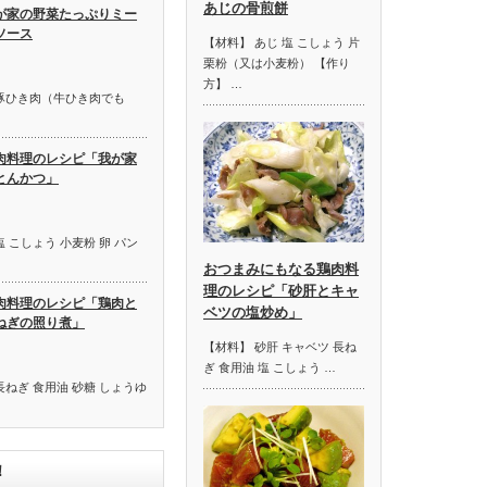
あじの骨煎餅
が家の野菜たっぷりミー
ソース
【材料】 あじ 塩 こしょう 片
栗粉（又は小麦粉） 【作り
方】 …
牛豚ひき肉（牛ひき肉でも
肉料理のレシピ「我が家
とんかつ」
 こしょう 小麦粉 卵 パン
おつまみにもなる鶏肉料
理のレシピ「砂肝とキャ
肉料理のレシピ「鶏肉と
ベツの塩炒め」
ねぎの照り煮」
【材料】 砂肝 キャベツ 長ね
ぎ 食用油 塩 こしょう …
長ねぎ 食用油 砂糖 しょうゆ
！