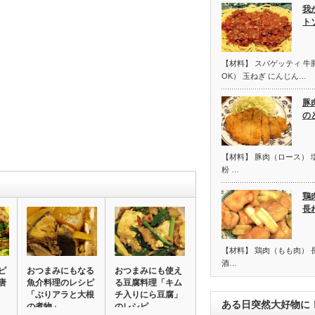
我
ト
【材料】 スパゲッティ 
OK） 玉ねぎ にんじん…
豚
の
【材料】 豚肉（ロース） 塩
粉 …
鶏
長
【材料】 鶏肉（もも肉） 
酒…
ピ
おつまみにもなる
おつまみにも使え
唐
魚介料理のレシピ
る豆腐料理「キム
「ぶりアラと大根
チ入りにら豆腐」
ある日突然大好物に
の煮物」
のレシピ