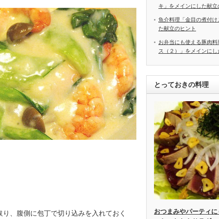
キ」をメインにした献立
魚介料理「金目の煮付け
た献立のヒント
お弁当にも使える豚肉料
ス（２）」をメインにし
とっておきの料理
おつまみやパーティに
取り、腹側に包丁で切り込みを入れておく