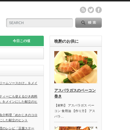
今日この頃
晩酌のお供に
リームソースかけ」をメイ
アスパラガスのベーコン
巻き
ティーにも使えるひき肉料
」をメインにした献立のヒ
【材料】 アスパラガス ベー
コン 食用油 【作り方】 アス
魚介料理「めかじきのコロ
パラ…
にした献立のヒント
理のレシピ「豆腐ステー