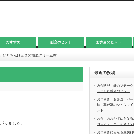
おすすめ
献立のヒント
お弁当のヒント
えびとちんげん菜の簡単クリーム煮
最近の投稿
魚介料理「鮭のソテーク
ンにした献立のヒント
おつまみ、お弁当、パー
理「我が家のシュウマイ
ント
お弁当のおかずにもなる
がりました。
コロステーキ」をメイン
おつまみにもなる豆腐料