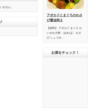
いません。
アボカドとまぐろのわさ
び醤油和え
ジ
【材料】 アボカド まぐろ か
いわれ大根 （あれば） わさ
び しょうゆ …
お酒をチェック！