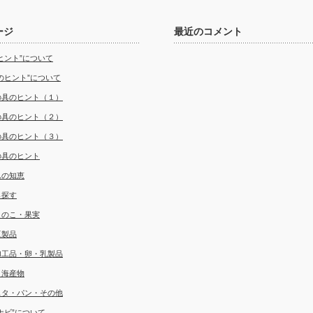
ージ
最近のコメント
ヒント”について
のヒント”について
の具のヒント（１）
の具のヒント（２）
の具のヒント（３）
の具のヒント
んの知恵
ら探す
きのこ・果実
豆製品
加工品・卵・乳製品
・海産物
スタ・パン・その他
ナビ”について