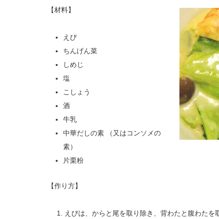
【材料】
えび
ちんげん菜
しめじ
塩
こしょう
酒
牛乳
中華だしの素 （又はコンソメの
素）
片栗粉
【作り方】
えびは、からと尾を取り除き、背わたと腹わたを