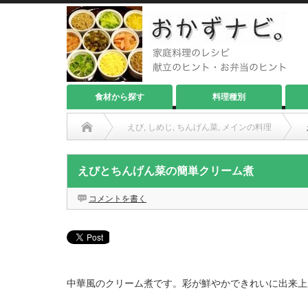
食材から探す
料理種別
えび
,
しめじ
,
ちんげん菜
,
メインの料理
えびとちんげん菜の簡単クリーム煮
コメントを書く
中華風のクリーム煮です。彩が鮮やかできれいに出来上