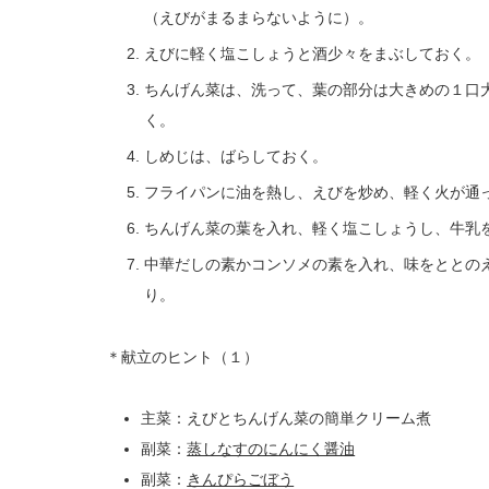
（えびがまるまらないように）。
えびに軽く塩こしょうと酒少々をまぶしておく。
ちんげん菜は、洗って、葉の部分は大きめの１口
く。
しめじは、ばらしておく。
フライパンに油を熱し、えびを炒め、軽く火が通
ちんげん菜の葉を入れ、軽く塩こしょうし、牛乳
中華だしの素かコンソメの素を入れ、味をととの
り。
＊献立のヒント（１）
主菜：えびとちんげん菜の簡単クリーム煮
副菜：
蒸しなすのにんにく醤油
副菜：
きんぴらごぼう