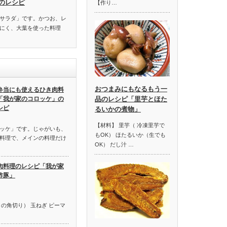
のレシピ
【作り…
サラダ」です。かつお、レ
にく、大葉を使った料理
おつまみにもなるもう一
弁当にも使えるひき肉料
「我が家のコロッケ」の
品のレシピ「里芋とほた
シピ
るいかの煮物」
【材料】 里芋（ 冷凍里芋で
ッケ」です。じゃがいも、
もOK） ほたるいか（生でも
料理で、メインの料理だけ
OK） だし汁 …
肉料理のレシピ「我が家
酢豚」
の角切り） 玉ねぎ ピーマ