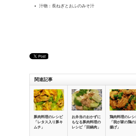
汁物：長ねぎとおふのみそ汁
関連記事
豚肉料理のレシピ
お弁当のおかずに
鶏肉料理のレシ
「レタス入り豚キ
もなる豚肉料理の
「我が家の鶏の
ムチ」
レシピ「回鍋肉」
揚げ」