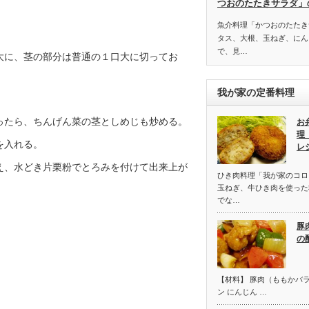
つおのたたきサラダ」
魚介料理「かつおのたたき
タス、大根、玉ねぎ、にん
で、見…
大に、茎の部分は普通の１口大に切ってお
我が家の定番料理
ったら、ちんげん菜の茎としめじも炒める。
お
理
を入れる。
レ
え、水どき片栗粉でとろみを付けて出来上が
ひき肉料理「我が家のコロ
玉ねぎ、牛ひき肉を使った
でな…
豚
の
【材料】 豚肉（ももかバラ
ン にんじん …