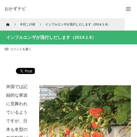
おかずナビ
Home
今日この頃
インフルエンザが流行しだします（2014.1.9）
インフルエンザが流行しだします（2014.1.9）
コメントを書く
米国では記
録的な寒波
に見舞われ
ているよう
ですが、日
本も冬型の