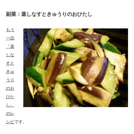
副菜：蒸しなすときゅうりのおひたし
もう
一品
「蒸
しな
すと
きゅ
うり
のお
ひた
し」
のレ
シピ
です。