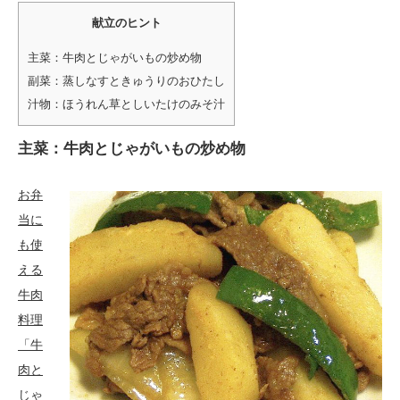
献立のヒント
主菜：牛肉とじゃがいもの炒め物
副菜：蒸しなすときゅうりのおひたし
汁物：ほうれん草としいたけのみそ汁
主菜：牛肉とじゃがいもの炒め物
お弁
当に
も使
える
牛肉
料理
「牛
肉と
じゃ