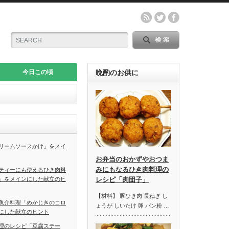
今日この頃
晩酌のお供に
リームソースかけ」をメイ
お弁当のおかずやおつま
みにもなるひき肉料理の
ティーにも使えるひき肉料
」をメインにした献立のヒ
レシピ「肉団子」
【材料】 豚ひき肉 長ねぎ し
魚介料理「めかじきのコロ
ょうが しいたけ 卵 パン粉 …
にした献立のヒント
理のレシピ「豆腐ステー