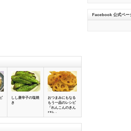
Facebook 公式ペー
ピ
しし唐辛子の塩焼
おつまみにもなる
き
もう一品のレシピ
「れんこんのきん
ぴら」