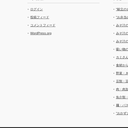
ログイン
“献立の
投稿フィード
“お弁当
コメントフィード
みそ汁
WordPress.org
みそ汁
みそ汁
吸い物
カミさ
食材か
野菜・
豆類・
肉・肉
魚介類
麺・パ
“おかず