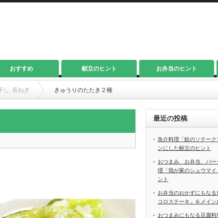
おすすめ
献立のヒント
お弁当のヒント
干し
,
長ねぎ
きゅうりのたたき２種
最近の投稿
魚介料理「鮭のソテーク
ンにした献立のヒント
おつまみ、お弁当、パー
理「我が家のシュウマイ
ント
お弁当のおかずにもなる
コロステーキ」をメイン
おつまみにもなる豆腐料