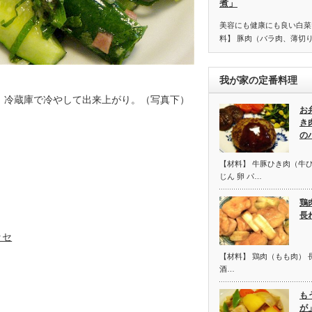
煮」
美容にも健康にも良い白菜
料】 豚肉（バラ肉、薄切り
我が家の定番料理
、冷蔵庫で冷やして出来上がり。（写真下）
お
き
の
【材料】 牛豚ひき肉（牛ひ
じん 卵 パ…
鶏
長
ッセ
【材料】 鶏肉（もも肉） 
酒…
も
が