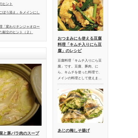
のヒント
ごぼう添え」をメインにし
理「変わりチンジャオロー
た献立のヒント（２）
おつまみにも使える豆腐
料理「キムチ入りにら豆
腐」のレシピ
豆腐料理「キムチ入りにら豆
腐」です。豆腐、豚肉、に
ら、キムチを使った料理で、
メインの料理として使えま…
あじの梅しそ揚げ
菜と豚バラ肉のスープ