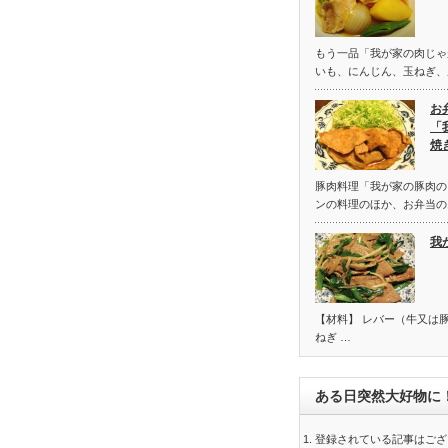
もう一品「我が家の肉じゃ
いも、にんじん、玉ねぎ、
お
「
焼
豚肉料理「我が家の豚肉の
ンの料理のほか、お弁当の
我
【材料】 レバー（牛又は豚
ねぎ …
ある日突然大好物に
登録されている記事はござ