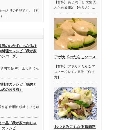
【材料】 あじ 梅干し 大葉 天
ぷら衣 食用油 【作り方】 …
たっぷりの料理です。 【材
） …
弁当のおかずにもなるひ
肉料理のレシピ「我が家
ハンバーグ」
アボカドのたらこソース
【材料】 アボカド たらこ マ
き肉でもOK） 玉ねぎ にん
ヨネーズ レモン果汁 【作り
方】 …
肉料理のレシピ「鶏肉と
ねぎの照り煮」
長ねぎ 食用油 砂糖 しょうゆ
う一品「我が家の肉じゃ
おつまみにもなる鶏肉料
」のレシピ