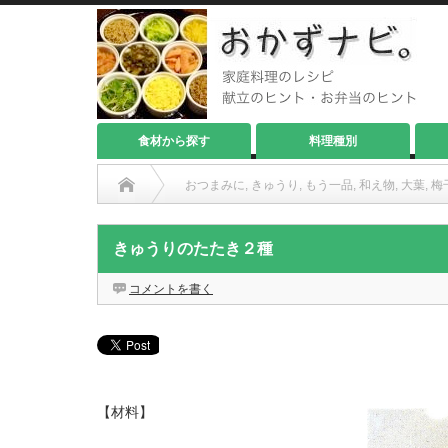
食材から探す
料理種別
おつまみに
,
きゅうり
,
もう一品
,
和え物
,
大葉
,
梅
きゅうりのたたき２種
コメントを書く
【材料】