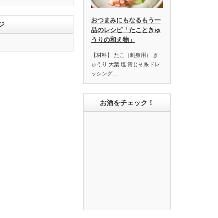
おつまみにもなるもう一
ジ
品のレシピ「たこときゅ
うりの和え物」
【材料】 たこ（刺身用） き
ゅうり 大葉 塩 青じそ系ドレ
ッシング…
お酒をチェック！