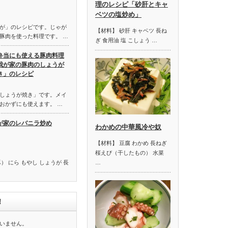
理のレシピ「砂肝とキャ
ベツの塩炒め」
が」のレシピです。じゃが
【材料】 砂肝 キャベツ 長ね
豚肉を使った料理です。 …
ぎ 食用油 塩 こしょう …
弁当にも使える豚肉料理
我が家の豚肉のしょうが
き」のレシピ
しょうが焼き」です。メイ
おかずにも使えます。 …
が家のレバニラ炒め
わかめの中華風冷や奴
【材料】 豆腐 わかめ 長ねぎ
桜えび（干したもの） 水菜
） にら もやし しょうが 長
…
！
いません。