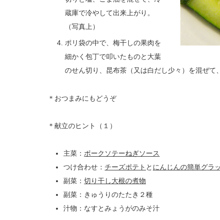
蔵庫で冷やして出来上がり。
（写真上）
ポリ袋の中で、梅干しの果肉を
細かく包丁で叩いたものと大葉
のせん切り、昆布茶（又は白だし少々）を混ぜて
＊おつまみにもどうぞ
＊献立のヒント（１）
主菜：
ポークソテーねぎソース
つけ合わせ：
チーズポテト
と
にんじんの簡単グラ
副菜：
切り干し大根の煮物
副菜：きゅうりのたたき２種
汁物：なすとみょうがのみそ汁