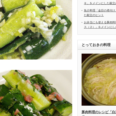
キ」をメインにした献立
魚介料理「金目の煮付け
た献立のヒント
お弁当にも使える豚肉料
ス（２）」をメインにし
とっておきの料理
豚肉料理のレシピ「白