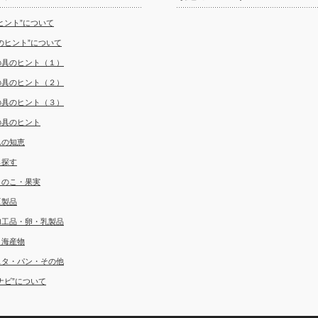
ヒント”について
のヒント”について
の具のヒント（１）
の具のヒント（２）
の具のヒント（３）
の具のヒント
んの知恵
ら探す
きのこ・果実
豆製品
加工品・卵・乳製品
・海産物
スタ・パン・その他
ナビ”について