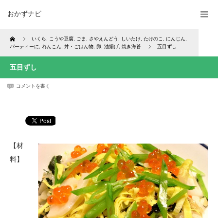
おかずナビ
Home
いくら
,
こうや豆腐
,
ごま
,
さやえんどう
,
しいたけ
,
たけのこ
,
にんじん
,
パーティーに
,
れんこん
,
丼・ごはん物
,
卵
,
油揚げ
,
焼き海苔
五目ずし
五目ずし
コメントを書く
【材
料】