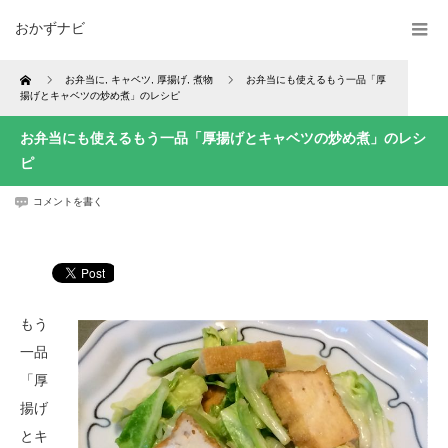
おかずナビ
Home
お弁当に
,
キャベツ
,
厚揚げ
,
煮物
お弁当にも使えるもう一品「厚
揚げとキャベツの炒め煮」のレシピ
お弁当にも使えるもう一品「厚揚げとキャベツの炒め煮」のレシ
ピ
コメントを書く
もう
一品
「厚
揚げ
とキ