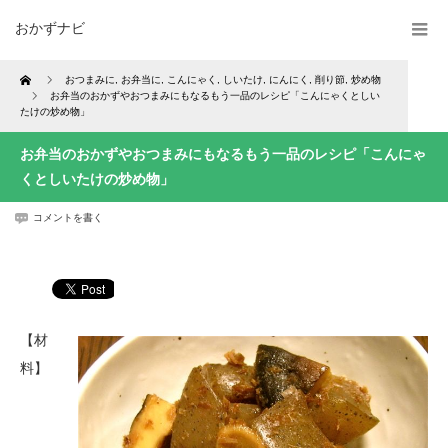
おかずナビ
Home
おつまみに
,
お弁当に
,
こんにゃく
,
しいたけ
,
にんにく
,
削り節
,
炒め物
お弁当のおかずやおつまみにもなるもう一品のレシピ「こんにゃくとしい
たけの炒め物」
お弁当のおかずやおつまみにもなるもう一品のレシピ「こんにゃ
くとしいたけの炒め物」
コメントを書く
【材
料】