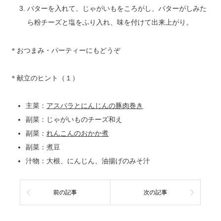
バターを入れて、じゃがいもをころがし、バターがしみた
ら粉チーズと塩をふり入れ、味を付けて出来上がり。
＊おつまみ・パーティーにもどうぞ
＊献立のヒント（１）
主菜：
アスパラとにんじんの豚肉巻き
副菜：じゃがいものチーズ和え
副菜：
れんこんのおかか煮
副菜：煮豆
汁物：大根、にんじん、油揚げのみそ汁
前の記事
次の記事