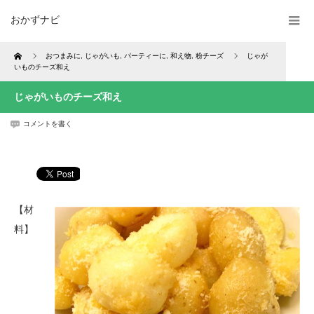
おかずナビ
Home
おつまみに
,
じゃがいも
,
パーティーに
,
和え物
,
粉チーズ
じゃが
いものチーズ和え
じゃがいものチーズ和え
コメントを書く
【材
料】