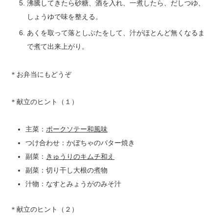
沸騰してきたら砂糖、酒を入れ、一煮したら、だしつゆ、
しょうゆで味を整える。
あくを取って落としぶたをして、汁がほとんど無くなるま
で煮て出来上がり。
＊お弁当にもどうぞ
＊献立のヒント（１）
主菜：
ポークソテー和風味
つけ合わせ：かぼちゃのバター焼き
副菜：
きゅうりのキムチ和え
副菜：切り干し大根の煮物
汁物：なすとみょうがのみそ汁
＊献立のヒント（２）