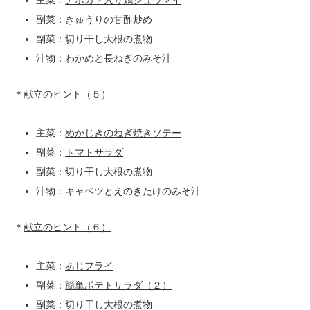
主菜：
アボカド入り鶏シュウマイ
副菜：
きゅうりの甘酢炒め
副菜：切り干し大根の煮物
汁物：わかめと長ねぎのみそ汁
＊献立のヒント（５）
主菜：
めかじきのねぎ焼きソテー
副菜：
トマトサラダ
副菜：切り干し大根の煮物
汁物：キャベツとえのきたけのみそ汁
＊
献立のヒント（６）
主菜：
あじフライ
副菜：
簡単ポテトサラダ（２）
副菜：切り干し大根の煮物